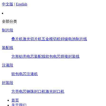
中文版
|
English
全部分类
制片段
叠片机
激光切片机
五金模切机
锌镍电池制片线
装配线
方形铝壳电芯装配线
软包电芯焊接封装线
注液段
软包电芯注液机
封装段
方壳电芯钢珠封口机
激光封口机
首页
关于我们