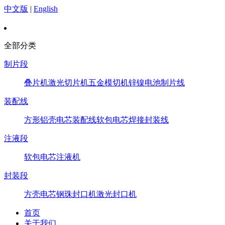
中文版
|
English
全部分类
制片段
叠片机
激光切片机
五金模切机
锌镍电池制片线
装配线
方形铝壳电芯装配线
软包电芯焊接封装线
注液段
软包电芯注液机
封装段
方壳电芯钢珠封口机
激光封口机
首页
关于我们