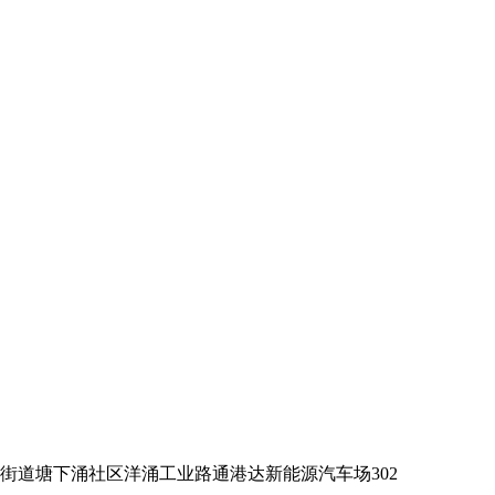
罗街道塘下涌社区洋涌工业路通港达新能源汽车场302