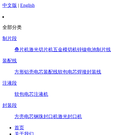
中文版
|
English
全部分类
制片段
叠片机
激光切片机
五金模切机
锌镍电池制片线
装配线
方形铝壳电芯装配线
软包电芯焊接封装线
注液段
软包电芯注液机
封装段
方壳电芯钢珠封口机
激光封口机
首页
关于我们