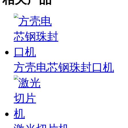
方壳电芯钢珠封口机