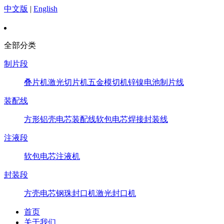
中文版
|
English
全部分类
制片段
叠片机
激光切片机
五金模切机
锌镍电池制片线
装配线
方形铝壳电芯装配线
软包电芯焊接封装线
注液段
软包电芯注液机
封装段
方壳电芯钢珠封口机
激光封口机
首页
关于我们